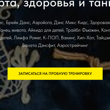
рта, здоровья и та
ес, Брейк Данс, Аэройога, Дэнс Микс Кидс, Здоровая
Танец живота, Айкидо для детей, Трайбл Фьюжен, Кон
детей, Лимфа Power, К-ПОП, Вакинг, Хип-Хоп, Тайцз
Бачата Дэнсфит, Аэрострейчинг
ЗАПИСАТЬСЯ НА ПРОБНУЮ ТРЕНИРОВКУ