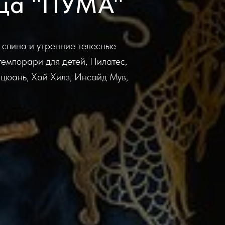
нца "ПУМА"
 спина и утренние телесные
темпорари для детей, Пилатес,
ицюань, Хай Хилз, Инсайд Мув,